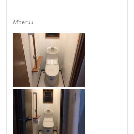
After↓↓