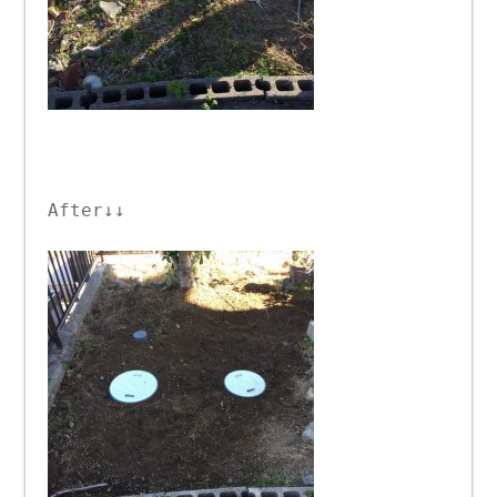
After↓↓