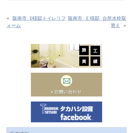
«
阪南市 U様邸トイレリフ
阪南市 Ｅ様邸 台所水栓取
ォーム
替え
»